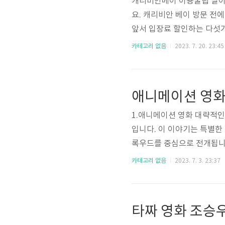
캐리비안베이 이용꿀팁 날이
요. 캐리비안 베이 방문 전
앞서 입장료 할인하는 다섯
포스트 링크 남겨드렸으니 
카테고리 없음
2023. 7. 20. 23:45
꿀팁 7월 중순이 지나면서 
놀이가 생각이 납니다. 서
저도 jwell.jwellife
두고온 준비물이 꼭 있기마련
1.애니메이션 영화 대략적인
입니다. 이 이야기는 특별한
록우드를 중심으로 전개됩니다
류의 음식으로 바꿀 수 있는
카테고리 없음
2023. 7. 3. 23:37
거대한 음식 폭풍을 만들기 
에 엄청난 햄버거, 스파게티
막고 스왈로우 폭포를 완전
니다. 함께, 그들은 통제 불능