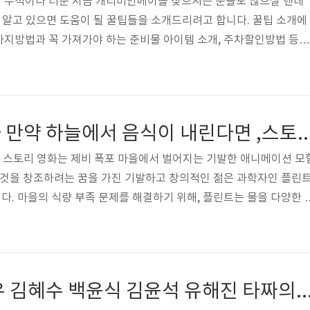
 무척이나 더운 지금 캐리비안베이를 찾으시는 분들도 많으실 텐데
에 알고 있으면 도움이 될 꿀팁들을 소개드리려고 합니다. 꿀팁 소개에
가지방법과 꼭 가져가야 하는 준비물 아이템 소개, 주차할인방법 등도
참고하시길 바라겠습니다~! 캐리비안베이 입장료할인 다섯가지 방법
무더운 여름이 시작됨을 느끼고 있습니다. 날이 더워지면서 시원한 물
울 근교에갈만한 워터파크는 역시 캐리비안베이가 떠오릅니다. 하지만
.com 캐리비안베이 준비물 꿀팁 모자필수? 워터파크를 즐기다보면 깜빡하고
애니메이션 영화 만약 하늘에서 음식이 내린다면 ,스토리 핵
입니다. 그때마다 울며겨자먹기..
 스토리 영화는 제비 폭포 마을에서 벌어지는 기발한 애니메이션 모
 것을 창조하려는 꿈을 가진 기발하고 창의적인 젊은 과학자인 플린
. 마을의 식량 부족 문제를 해결하기 위해, 플린트는 물을 다양한 
 기계를 발명합니다. 하지만, 기계가 오작동하고 하늘에서 비가 내리
시작할 때, 사물들은 통제할 수 없는 상태로 빠르게 회전합니다. 마을
 토네이도, 그리고 아이스크림 눈보라가 몰아칠 때, 플린트는 혼란을
한 파괴로부터 구하기 위해 가능성이 없는 친구들과 팀을 이루어야 합
타짜 영화 조승우 김혜수 백윤식 김윤석 유해진 
의 기계를 끄고 한때 ..