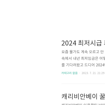
2024 최저시급
요즘 물가도 계속 오르고 안
속에서 내년 최저임금은 어떻
를 기다려왔고 드디어 2024
급이 만원을 넘지 못한 2.5
카테고리 없음
2023. 7. 21. 21:29
저시급으로 실행될 예정입니다
니다. 최저시급 월급 계산을
년도 최저시급 비교 전년(20
캐리비안베이 꿀
조건 청년도약계좌란? 많지 않