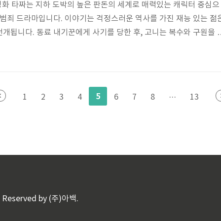
영화 타짜는 지하 도박의 높은 판돈의 세계로 매력있는 캐릭터 중심으
 범죄 드라마입니다. 이야기는 걱정스러운 역사를 가진 재능 있는 젊
개됩니다. 동료 내기꾼에게 사기를 당한 후, 고니는 복수와 구원을 
 부정직함, 반역, 그리고 부의 암울한 추구의 위험한 그물에 얽히게 됩
 반세계에 빠져들면서, 각각의 도발과 비밀을 가진 다른 배역들을 만
서 교활한 사기꾼에 이르기까지, 이 영화는 도박 사회 내에서 발생하
마를 탐구합니다. 고니의 여행은 불성실한 동맹을 항해하고 역사의 악
5
1
2
3
4
6
7
8
···
13
 머리와 전략의 게임이..
ts Reserved by (주)아백.