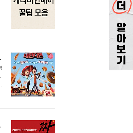
심 포인트 캐릭터소개
험
트
종
는
타짜의 정석