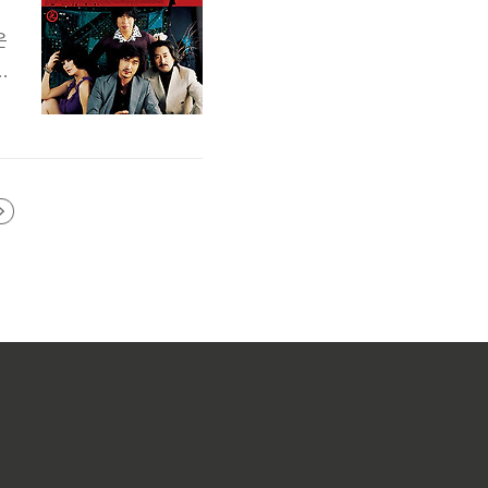
은
위
나
는