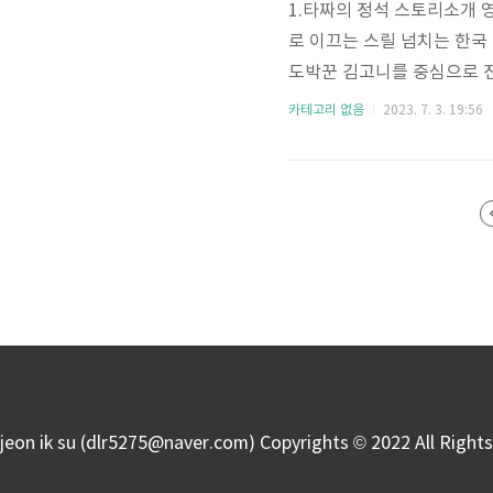
1.타짜의 정석 스토리소개 
로 이끄는 스릴 넘치는 한국
도박꾼 김고니를 중심으로 전
한 사냥에 착수합니다. 그는
카테고리 없음
2023. 7. 3. 19:56
니다. 고니는 도박의 어두운
게 됩니다. 노련한 사기꾼에
복잡한 역학과 도덕적 딜레
마들과 맞서면서 스릴 넘치는
jeon ik su (dlr5275@naver.com) Copyrights © 2022 All Righ