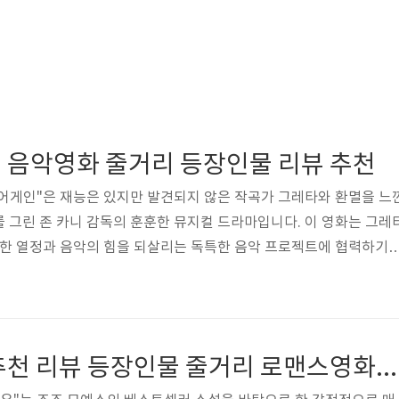
 음악영화 줄거리 등장인물 리뷰 추천
 어게인"은 재능은 있지만 발견되지 않은 작곡가 그레타와 환멸을 느
 그린 존 카니 감독의 훈훈한 뮤지컬 드라마입니다. 이 영화는 그레
대한 열정과 음악의 힘을 되살리는 독특한 음악 프로젝트에 협력하기
여정으로 안내합니다. 줄거리는 뉴욕시를 배경으로 전개되는데, 그레
브가 음악가로서 성공을 거두었지만 그의 새로운 명성에 사로잡힌 후
 상실감과 슬픔을 느낀 그레타는 마지못해 열린 마이크 나이트에서 
며, 그녀의 타고난 재능에서 가능성을 보는 댄의 관심을 사로잡습니다
영화 미비포유 추천 리뷰 등장인물 줄거리 로맨스영화추천
행을 떠나 도시 곳곳의 파격적..