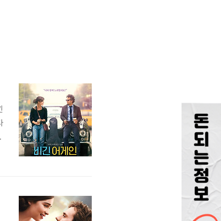
낀
타
로
그
.