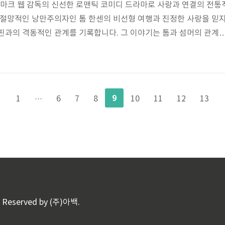
"은 마크 웹 감독의 신선한 로맨틱 코미디 드라마로 사랑과 연결의 전통
 절망적인 낭만주의자인 톰 한센의 비선형 여행과 진정한 사랑을 믿
핀과의 격동적인 관계를 기록합니다. 그 이야기는 톰과 섬머의 관계
 하면서 500일에 걸쳐 전개됩니다. 우리는 높은 곳과 낮은 곳, 웃음
로의 삶에 미치는 변화적인 영향을 목격합니다. 톰은 썸머와 깊은 사랑
, 산산조각 난 전망, 그리고 모든 사랑 이야기가 동화적인 결말을 가
픈 현실과 씨름합니다. 일련의 스케치를 통해, 이 영화는 인간의 열정,
9
1
···
6
7
8
10
11
12
13
리고 톤 ..
ts Reserved by (주)아백.