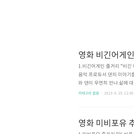
영화 비긴어게인
1.비긴어게인 줄거리 "비긴
음악 프로듀서 댄의 이야기를
와 댄이 우연히 만나 삶에 
결정하면서 우리를 변화의 
카테고리 없음
2023. 6. 25. 12:36
타는 오랜 남자친구인 데이
혼자라는 것을 알게 됩니다.
녀의 노래 중 하나를 연주하
그레타와 댄은 함께 음악 여