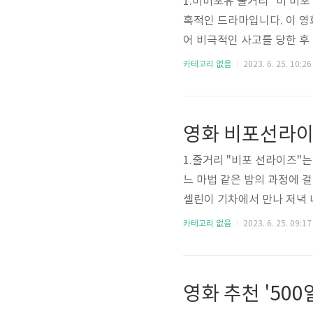
1.미비포유 줄거리 "미 비
혹적인 드라마입니다. 이 
어 비극적인 사고를 당한 후
의 가슴 아픈 이야기를 들려
카테고리 없음
2023. 6. 25. 10:26
열정을 잃었고 자살을 돕는 
결심한 루이자는 윌에게 삶이
관계가 깊어질수록, 간병인과
형성됩니다. 영화 내내, 루이
1.줄거리 "비포 선라이즈"
느 마법 같은 밤의 과정에 
셀린이 기차에서 만나 저녁
남을 따라갑니다. 제시와 셀
카테고리 없음
2023. 6. 25. 09:17
존적인 생각에 대한 주제를 
철학적인 생각을 교환하며,
는 깊어지고, 그들 사이에 
제시와 셀린은 밤새 비엔나 