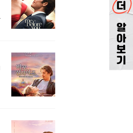
크
로
의
이
어
,
.