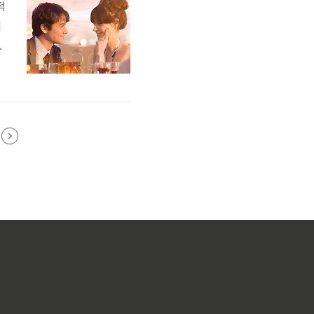
적
지
의