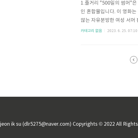
1.줄거리 "500일의 썸머
인 혼합물입니다. 이 영화는
않는 자유분방한 여성 서머 
다른 순간들 사이를 왔다 갔다
카테고리 없음
2023. 6. 25. 07:10
과 입술, 그리고 그들이 서
에 빠지면서 짝사랑의 복잡함
지고 있는 것은 아니라는 아
낭만적인 이상주의의 환상, 그
jeon ik su (dlr5275@naver.com) Copyrights © 2022 All Righ